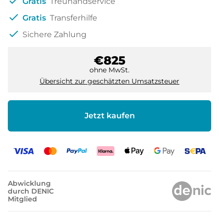
check
Gratis
Treuhandservice
check
Gratis
Transferhilfe
check
Sichere Zahlung
€825
ohne MwSt.
Übersicht zur geschätzten Umsatzsteuer
Jetzt kaufen
Abwicklung
durch DENIC
Mitglied